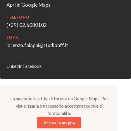
Apri in Google Maps
TELEFONO
(+39) 02.6080102
EMAIL
lorenzo.falappi@studiobff.it
LinkedIn
Facebook
La mappa interattiva è fornita da Google Maps. Per
visualizzarla è necessario accettare i cookie di
funzionalità.
Attiva la mappa