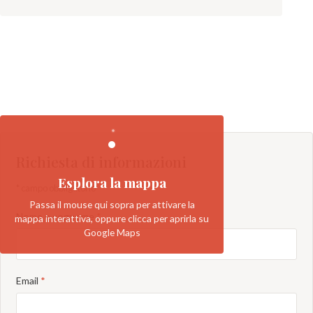
Richiesta di informazioni
Esplora la mappa
* campo obbligatorio
Passa il mouse qui sopra per attivare la
Nome e cognome
*
mappa interattiva, oppure clicca per aprirla su
Google Maps
Email
*